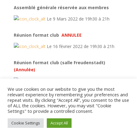
Assemblé générale réservée aux membres
Le 9 Mars 2022 de 19h30 à 21h
Réunion format club
ANNULEE
Le 16 février 2022 de 19h30 à 21h
Réunion format club (salle Freudenstadt)
(Annulée)
Le 2 février 2022 de 19h30 à 21h
We use cookies on our website to give you the most
relevant experience by remembering your preferences and
Réunion format club (salle Freudenstadt)
repeat visits. By clicking “Accept All”, you consent to the use
of ALL the cookies. However, you may visit "Cookie
Le 19 janvier 2022 de 19h30 à 21h
Settings" to provide a controlled consent.
Cookie Settings
Accept All
Réunion format club (salle Freudenstadt)
REUNION ANNULEE